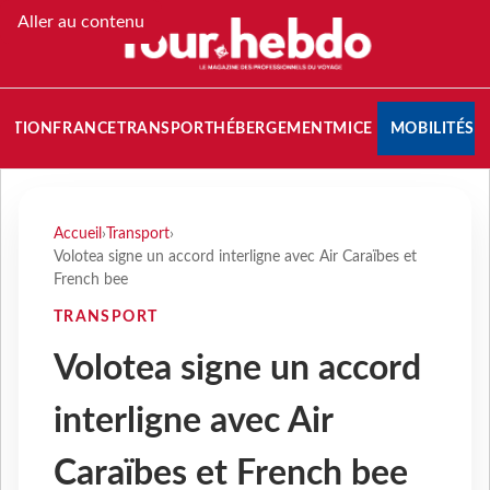
Aller au contenu
NATION
FRANCE
TRANSPORT
HÉBERGEMENT
MICE
MOBILITÉS
Accueil
›
Transport
›
Volotea signe un accord interligne avec Air Caraïbes et
French bee
TRANSPORT
Volotea signe un accord
interligne avec Air
Caraïbes et French bee