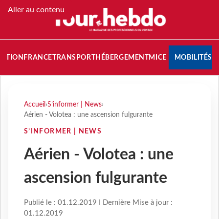
Aller au contenu
NATION
FRANCE
TRANSPORT
HÉBERGEMENT
MICE
MOBILITÉS
Accueil
›
S’informer | News
›
Aérien - Volotea : une ascension fulgurante
S’INFORMER | NEWS
Aérien - Volotea : une
ascension fulgurante
Publié le : 01.12.2019 I Dernière Mise à jour :
01.12.2019