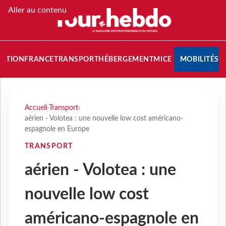
Aller au contenu
NATION
FRANCE
TRANSPORT
HÉBERGEMENT
MICE
MOBILITÉS
Accueil
›
Transport
›
aérien - Volotea : une nouvelle low cost américano-
espagnole en Europe
TRANSPORT
aérien - Volotea : une
nouvelle low cost
américano-espagnole en