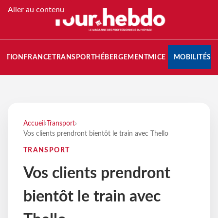
Aller au contenu
NATION
FRANCE
TRANSPORT
HÉBERGEMENT
MICE
MOBILITÉS
Accueil
›
Transport
›
Vos clients prendront bientôt le train avec Thello
TRANSPORT
Vos clients prendront
bientôt le train avec