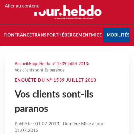
Aller au contenu
NATION
FRANCE
TRANSPORT
HÉBERGEMENT
MICE
MOBILITÉS
Accueil
›
Enquête du n° 1539 juillet 2013
›
Vos clients sont-ils paranos
ENQUÊTE DU N° 1539 JUILLET 2013
Vos clients sont-ils
paranos
Publié le : 01.07.2013 I Dernière Mise à jour :
01.07.2013