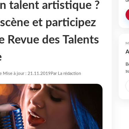
d
 talent artistique ?
scène et participez
re Revue des Talents
M
A
e
B
s
re Mise à jour : 21.11.2019
Par La rédaction