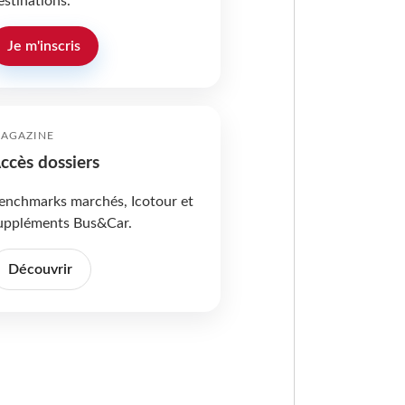
estinations.
Je m'inscris
AGAZINE
ccès dossiers
enchmarks marchés, Icotour et
uppléments Bus&Car.
Découvrir