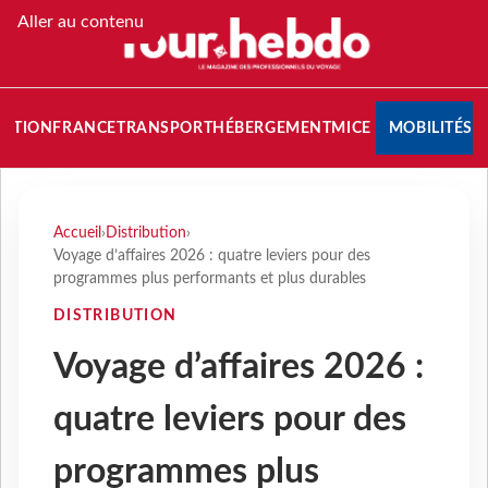
Aller au contenu
NATION
FRANCE
TRANSPORT
HÉBERGEMENT
MICE
MOBILITÉS
Accueil
›
Distribution
›
Voyage d’affaires 2026 : quatre leviers pour des
programmes plus performants et plus durables
DISTRIBUTION
Voyage d’affaires 2026 :
quatre leviers pour des
programmes plus