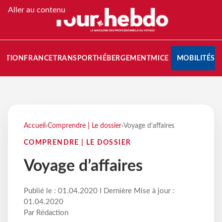
Aller au contenu
NATION
FRANCE
TRANSPORT
HÉBERGEMENT
MICE
MOBILITÉS
Accueil
›
Comprendre | Le dossier
›
Voyage d’affaires
COMPRENDRE | LE DOSSIER
Voyage d’affaires
Publié le : 01.04.2020 I Dernière Mise à jour :
01.04.2020
Par Rédaction