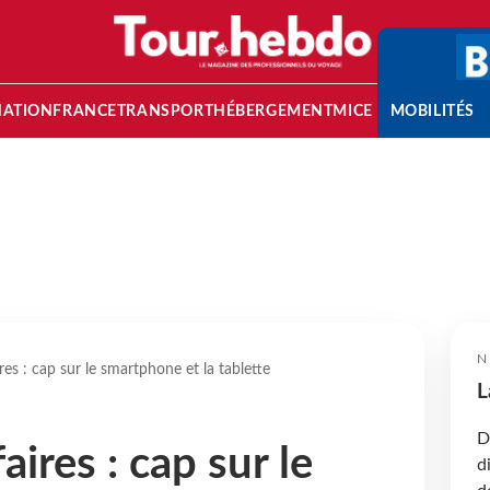
NATION
FRANCE
TRANSPORT
HÉBERGEMENT
MICE
MOBILITÉS
N
res : cap sur le smartphone et la tablette
L
D
aires : cap sur le
d