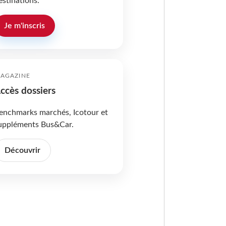
estinations.
Je m'inscris
AGAZINE
ccès dossiers
enchmarks marchés, Icotour et
uppléments Bus&Car.
Découvrir