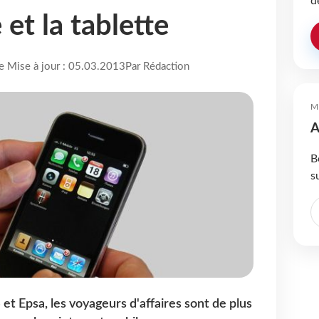
d
et la tablette
re Mise à jour : 05.03.2013
Par Rédaction
M
A
B
s
t Epsa, les voyageurs d'affaires sont de plus