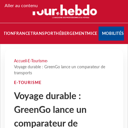
Aller au contenu
NATION
FRANCE
TRANSPORT
HÉBERGEMENT
MICE
MOBILITÉS
Accueil
›
E-Tourisme
›
Voyage durable : GreenGo lance un comparateur de
transports
E-TOURISME
Voyage durable :
GreenGo lance un
comparateur de