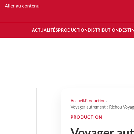
Aller au contenu
ACTUALITÉS
PRODUCTION
DISTRIBUTION
DESTI
Accueil
›
Production
›
Voyager autrement : Richou Voyag
PRODUCTION
Voyager aut