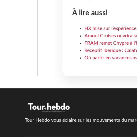
À lire aussi
HX mise sur l’expérience
Aranui Cruises ouvrira s
FRAM remet Chypre à l'
Réceptif ibérique : Calaf
Où partir en vacances av
Tour Hebdo vous éclaire sur les mouvements du march