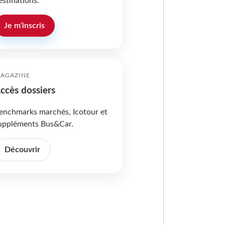
estinations.
Je m'inscris
AGAZINE
ccès dossiers
enchmarks marchés, Icotour et
uppléments Bus&Car.
Découvrir