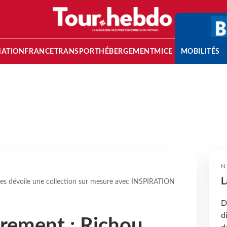
NATION
FRANCE
TRANSPORT
HÉBERGEMENT
MICE
MOBILITÉS
N
L
es dévoile une collection sur mesure avec INSPIRATION
D
d
rement : Richou