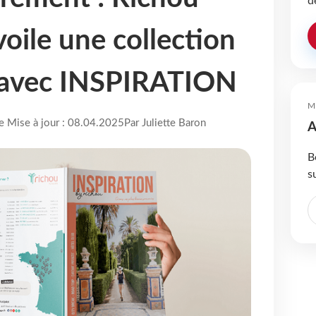
d
oile une collection
 avec INSPIRATION
M
re Mise à jour : 08.04.2025
Par Juliette Baron
A
B
s