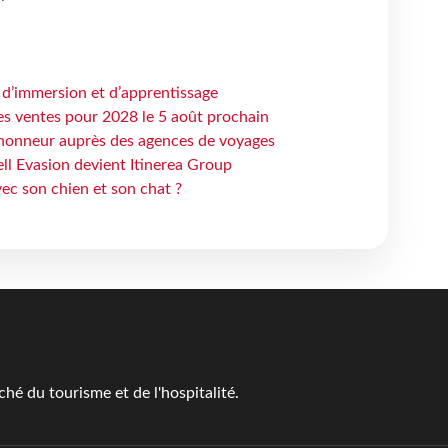
 d’immersion et d’apprentissage
es ventes pour 2028 le 5 août prochain
honneur auprès des agences de voyages
ell Evasion devient Itinerea Group
ec son chien et son chat ?
é du tourisme et de l'hospitalité.