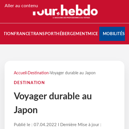
Aller au contenu
NATION
FRANCE
TRANSPORT
HÉBERGEMENT
MICE
MOBILITÉS
Accueil
›
Destination
›
Voyager durable au Japon
DESTINATION
Voyager durable au
Japon
Publié le : 07.04.2022 I Dernière Mise à jour :