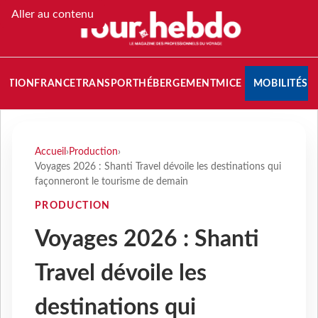
Aller au contenu
NATION
FRANCE
TRANSPORT
HÉBERGEMENT
MICE
MOBILITÉS
Accueil
›
Production
›
Voyages 2026 : Shanti Travel dévoile les destinations qui
façonneront le tourisme de demain
PRODUCTION
Voyages 2026 : Shanti
Travel dévoile les
destinations qui