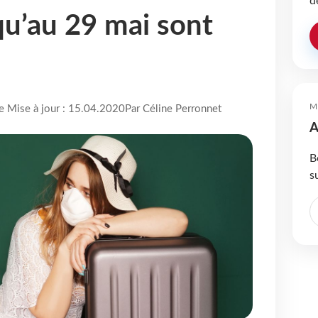
d
qu’au 29 mai sont
M
re Mise à jour : 15.04.2020
Par Céline Perronnet
A
B
s