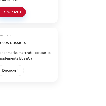
estinations.
Je m'inscris
AGAZINE
ccès dossiers
enchmarks marchés, Icotour et
uppléments Bus&Car.
Découvrir