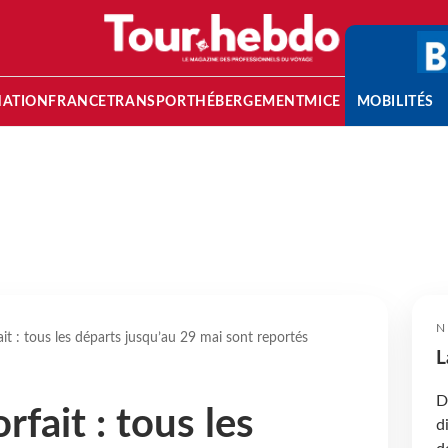
NATION
FRANCE
TRANSPORT
HÉBERGEMENT
MICE
MOBILITÉS
N
it : tous les départs jusqu’au 29 mai sont reportés
L
D
rfait : tous les
d