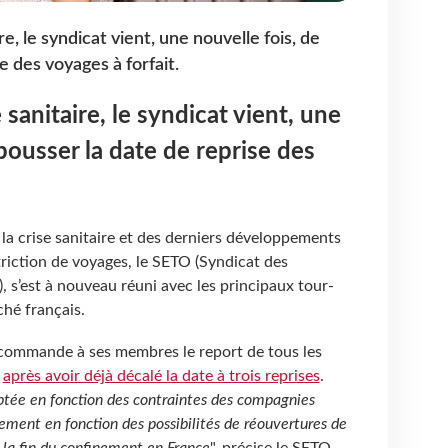
re, le syndicat vient, une nouvelle fois, de
e des voyages à forfait.
 sanitaire, le syndicat vient, une
pousser la date de reprise des
la crise sanitaire et des derniers développements
triction de voyages, le SETO (Syndicat des
, s’est à nouveau réuni avec les principaux tour-
ché français.
 recommande à ses membres le report de tous les
s
après avoir déjà décalé la date à trois reprises
.
aptée en fonction des contraintes des compagnies
ement en fonction des possibilités de réouvertures de
e la fin du confinement en France
", précise le SETO.