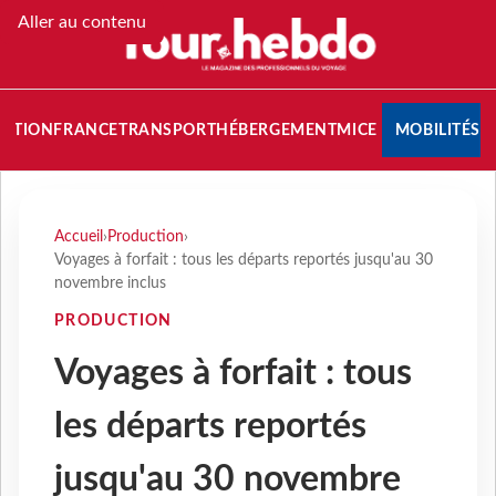
Aller au contenu
NATION
FRANCE
TRANSPORT
HÉBERGEMENT
MICE
MOBILITÉS
Accueil
›
Production
›
Voyages à forfait : tous les départs reportés jusqu'au 30
novembre inclus
PRODUCTION
Voyages à forfait : tous
les départs reportés
jusqu'au 30 novembre