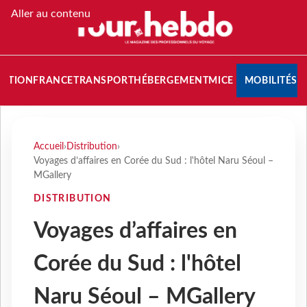
Aller au contenu
NATION
FRANCE
TRANSPORT
HÉBERGEMENT
MICE
MOBILITÉS
Accueil
›
Distribution
›
Voyages d’affaires en Corée du Sud : l'hôtel Naru Séoul –
MGallery
DISTRIBUTION
Voyages d’affaires en
Corée du Sud : l'hôtel
Naru Séoul – MGallery