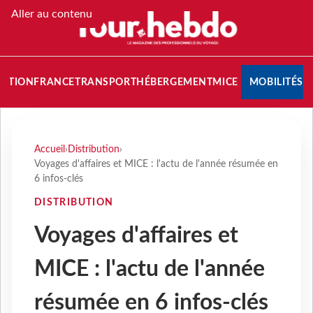
Aller au contenu
NATION
FRANCE
TRANSPORT
HÉBERGEMENT
MICE
MOBILITÉS
Accueil
›
Distribution
›
Voyages d'affaires et MICE : l'actu de l'année résumée en
6 infos-clés
DISTRIBUTION
Voyages d'affaires et
MICE : l'actu de l'année
résumée en 6 infos-clés