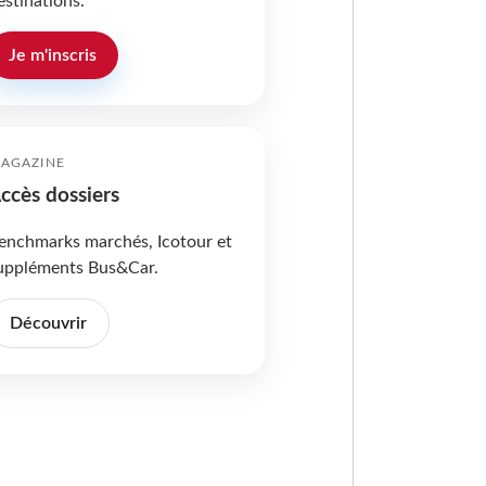
estinations.
Je m'inscris
AGAZINE
ccès dossiers
enchmarks marchés, Icotour et
uppléments Bus&Car.
Découvrir