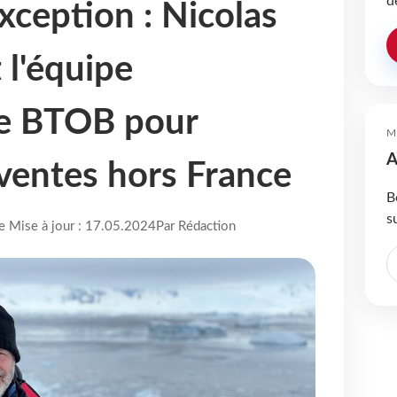
d
xception : Nicolas
t l'équipe
e BTOB pour
M
A
 ventes hors France
B
s
re Mise à jour : 17.05.2024
Par Rédaction