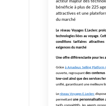
acteur majeur des technolo
bénéficie à plus de 225 age
attractives et une platefo
du marché
Le réseau Voyages E.Leclerc pr
technologies liées au voyage. Cet
conditions tarifaires attracti
exigences du marché
Une offre différenciante pour les 
Grâce
à Amadeus Selling Platform 
ouverte, regroupant
des contenus 
low-cost ainsi que des services fer
unifié, garantissant une meilleure lis
Le
réseau Voyages E.Leclerc
dispose
permettant
une personnalisation 
tarifs compétitifs, les agents prop