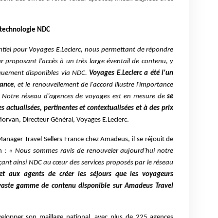
 technologie NDC
tiel pour Voyages E.Leclerc, nous permettant de répondre
r proposant l’accès à un très large éventail de contenu, y
iquement disponibles via NDC.
Voyages E.Leclerc a été l'un
rance
, et le renouvellement de l'accord illustre l'importance
. Notre réseau d’agences de voyages est en mesure de
se
s actualisées, pertinentes et contextualisées et à des prix
orvan, Directeur Général, Voyages E.Leclerc.
anager Travel Sellers France chez Amadeus, il se réjouit de
n :
« Nous sommes ravis de renouveler aujourd'hui notre
çant ainsi NDC au cœur des services proposés par le réseau
et aux agents de créer les séjours que les voyageurs
 vaste gamme de contenu disponible sur Amadeus Travel
velopper son maillage national, avec plus de 225 agences