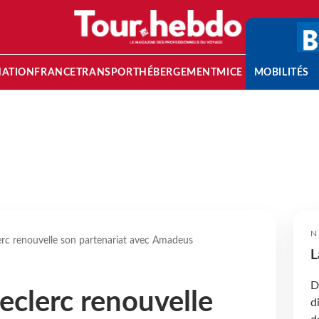
NATION
FRANCE
TRANSPORT
HÉBERGEMENT
MICE
MOBILITÉS
N
erc renouvelle son partenariat avec Amadeus
L
D
eclerc renouvelle
d