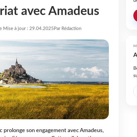
d
riat avec Amadeus
re Mise à jour : 29.04.2025
Par Rédaction
M
A
B
s
rc prolonge son engagement avec Amadeus,