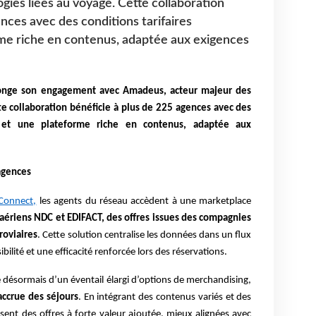
gies liées au voyage. Cette collaboration
nces avec des conditions tarifaires
rme riche en contenus, adaptée aux exigences
olonge son engagement avec Amadeus, acteur majeur des
te collaboration bénéficie à plus de 225 agences avec des
ves et une plateforme riche en contenus, adaptée aux
agences
Connect,
les agents du réseau accèdent à une marketplace
aériens NDC et EDIFACT, des offres issues des compagnies
roviaires
. Cette solution centralise les données dans un flux
ibilité et une efficacité renforcée lors des réservations.
 désormais d’un éventail élargi d’options de merchandising,
accrue des séjours
. En intégrant des contenus variés et des
osent des offres à forte valeur ajoutée, mieux alignées avec