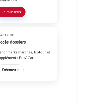
estinations.
Je m'inscris
AGAZINE
ccès dossiers
enchmarks marchés, Icotour et
uppléments Bus&Car.
Découvrir