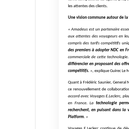
les attentes des clients.
Une vision commune autour de la
« Amadeus est un partenaire essen
aux attentes des voyageurs en leu
compris des tarifs compétitifs un
des premiers à adopter NDC
en F
commerciale de cette technologie
différencier en proposant des offre
compétitifs.
»,
explique Guirec Le M
Quant à Frédéric Saunier, General M
ce renouvellement de collaboratio
accord avec Voyages E.Leclerc, pla
en France. La
technologie perm
recherchent, en puisant dans la
Platform
. »
Voyages E.Leclerc continue de dé