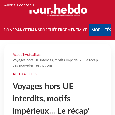
Aller au contenu
NATION
FRANCE
TRANSPORT
HÉBERGEMENT
MICE
MOBILITÉS
Accueil
›
Actualités
›
Voyages hors UE interdits, motifs impérieux... Le récap'
des nouvelles restrictions
ACTUALITÉS
Voyages hors UE
interdits, motifs
impérieux... Le récap'