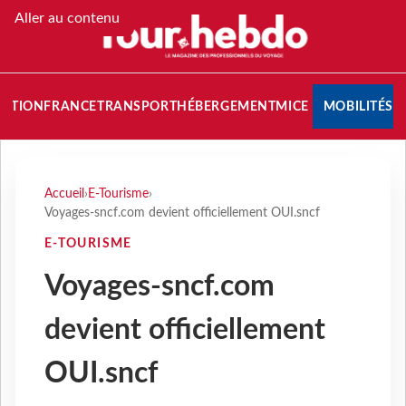
Aller au contenu
NATION
FRANCE
TRANSPORT
HÉBERGEMENT
MICE
MOBILITÉS
Accueil
›
E-Tourisme
›
Voyages-sncf.com devient officiellement OUI.sncf
E-TOURISME
Voyages-sncf.com
devient officiellement
OUI.sncf