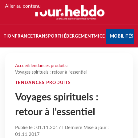
Aller au contenu
NATION
FRANCE
TRANSPORT
HÉBERGEMENT
MICE
MOBILITÉS
Accueil
›
Tendances produits
›
Voyages spirituels : retour à l’essentiel
TENDANCES PRODUITS
Voyages spirituels :
retour à l’essentiel
Publié le : 01.11.2017 I Dernière Mise à jour :
01.11.2017