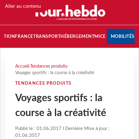
Aller au contenu
NATION
FRANCE
TRANSPORT
HÉBERGEMENT
MICE
MOBILITÉS
Accueil
›
Tendances produits
›
Voyages sportifs : la course à la créativité
TENDANCES PRODUITS
Voyages sportifs : la
course à la créativité
Publié le : 01.06.2017 I Dernière Mise à jour :
01.06.2017