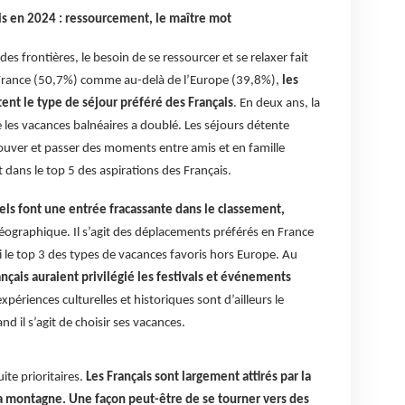
is en 2024 : ressourcement, le maître mot
es frontières, le besoin de se ressourcer et se relaxer fait
 France (50,7%) comme au-delà de l’Europe (39,8%),
les
stent le type de séjour préféré des Français
. En deux ans, la
e les vacances balnéaires a doublé. Les séjours détente
trouver et passer des moments entre amis et en famille
dans le top 5 des aspirations des Français.
els font une entrée fracassante dans le classement,
graphique. Il s’agit des déplacements préférés en France
 le top 3 des types de vacances favoris hors Europe. Au
çais auraient privilégié les festivals et événements
expériences culturelles et historiques sont d’ailleurs le
d il s’agit de choisir ses vacances.
uite prioritaires.
Les Français sont largement attirés par la
 la montagne. Une façon peut-être de se tourner vers des