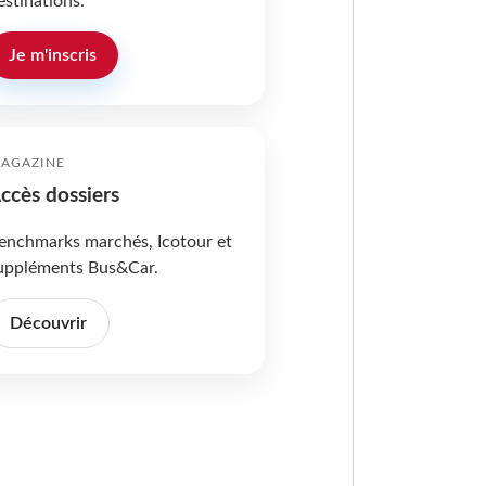
estinations.
Je m'inscris
AGAZINE
ccès dossiers
enchmarks marchés, Icotour et
uppléments Bus&Car.
Découvrir