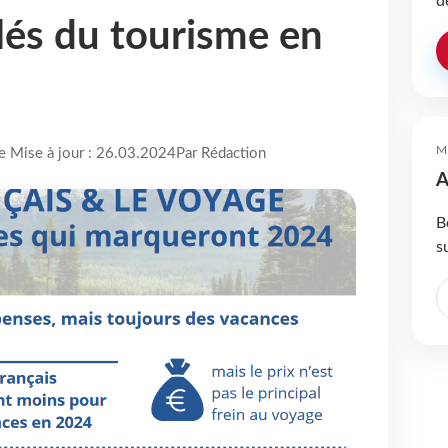
d
clés du tourisme en
M
re Mise à jour : 26.03.2024
Par Rédaction
A
B
s