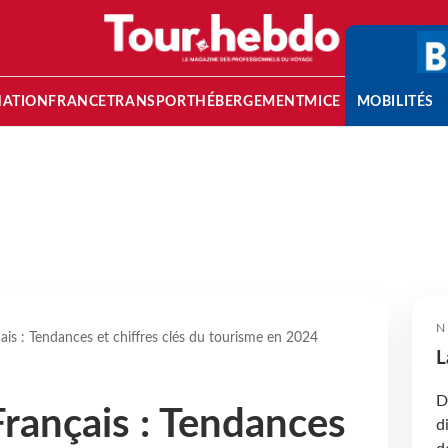
NATION
FRANCE
TRANSPORT
HÉBERGEMENT
MICE
MOBILITÉS
N
is : Tendances et chiffres clés du tourisme en 2024
L
D
rançais : Tendances
d