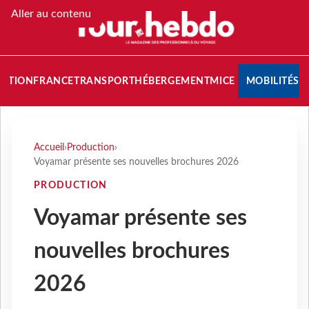
Aller au contenu
NATION
FRANCE
TRANSPORT
HÉBERGEMENT
MICE
MOBILITÉS
Accueil
›
Production
›
Voyamar présente ses nouvelles brochures 2026
PRODUCTION
Voyamar présente ses
nouvelles brochures
2026