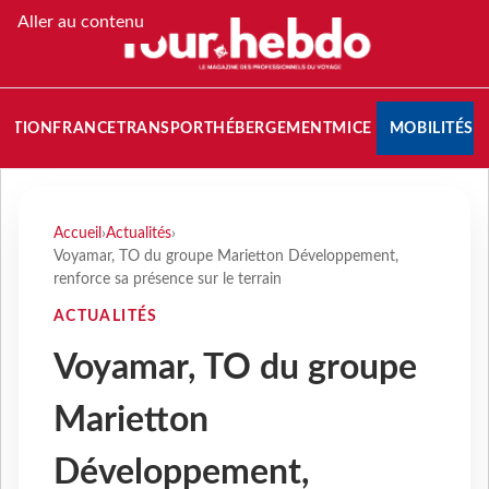
Aller au contenu
NATION
FRANCE
TRANSPORT
HÉBERGEMENT
MICE
MOBILITÉS
Accueil
›
Actualités
›
Voyamar, TO du groupe Marietton Développement,
renforce sa présence sur le terrain
ACTUALITÉS
Voyamar, TO du groupe
Marietton
Développement,