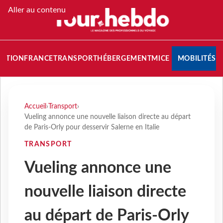
Aller au contenu
NATION
FRANCE
TRANSPORT
HÉBERGEMENT
MICE
MOBILITÉS
Accueil
›
Transport
›
Vueling annonce une nouvelle liaison directe au départ
de Paris-Orly pour desservir Salerne en Italie
TRANSPORT
Vueling annonce une
nouvelle liaison directe
au départ de Paris-Orly