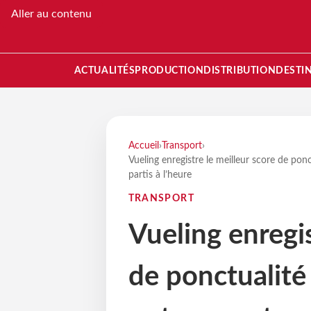
Aller au contenu
ACTUALITÉS
PRODUCTION
DISTRIBUTION
DESTI
Accueil
›
Transport
›
Vueling enregistre le meilleur score de po
partis à l’heure
TRANSPORT
Vueling enregis
de ponctualité 