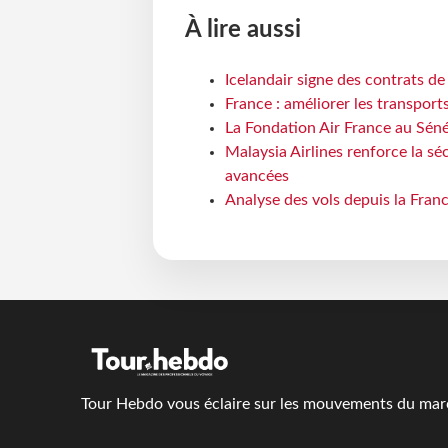
À lire aussi
Icelandair signe des contrats d
France : améliorer les transport
La Fondation Air France au Séné
Malaysia Airlines renforce la s
avancées
Analyse des vols depuis la Franc
Tour Hebdo vous éclaire sur les mouvements du march