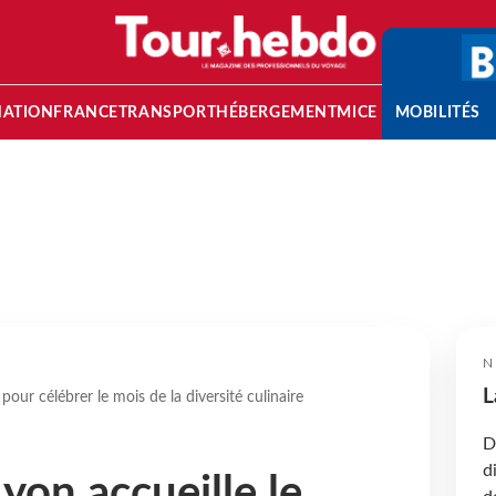
NATION
FRANCE
TRANSPORT
HÉBERGEMENT
MICE
MOBILITÉS
N
L
our célébrer le mois de la diversité culinaire
D
d
yon accueille le