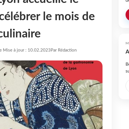
d
célébrer le mois de
culinaire
M
re Mise à jour : 10.02.2023
Par Rédaction
A
B
s