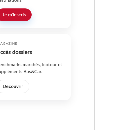
estinations.
Je m'inscris
AGAZINE
ccès dossiers
enchmarks marchés, Icotour et
uppléments Bus&Car.
Découvrir