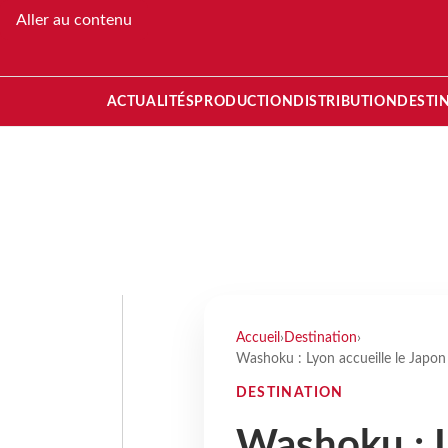
Aller au contenu
ACTUALITÉS
PRODUCTION
DISTRIBUTION
DESTI
Accueil
›
Destination
›
Washoku : Lyon accueille le Japon p
DESTINATION
Washoku : L