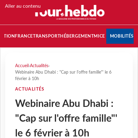
Aller au contenu
NATION
FRANCE
TRANSPORT
HÉBERGEMENT
MICE
MOBILITÉS
Accueil
›
Actualités
›
Webinaire Abu Dhabi : "Cap sur l'offre famille"' le 6
février à 10h
ACTUALITÉS
Webinaire Abu Dhabi :
"Cap sur l'offre famille"'
le 6 février à 10h