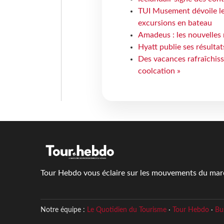
TUI Musement dévoile les
excursions en bateau
Amadeus : les nouvelles 
Hyatt publie ses résulta
Des vacances rafraîchiss
coolcation »
Tour Hebdo vous éclaire sur les mouvements du march
Notre équipe :
Le Quotidien du Tourisme
·
Tour Hebdo
·
Bu