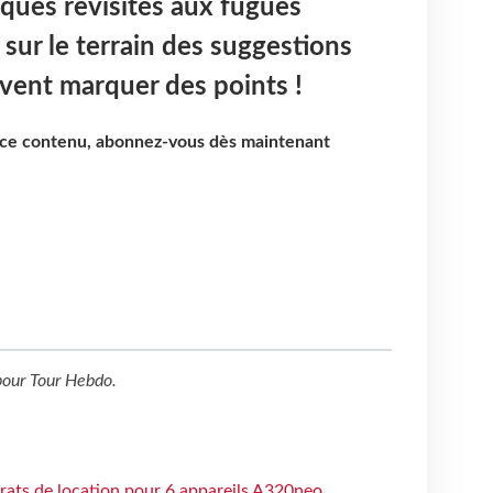
iques revisités aux fugues
i sur le terrain des suggestions
vent marquer des points !
e ce contenu, abonnez-vous dès maintenant
our
Tour Hebdo
.
trats de location pour 6 appareils A320neo