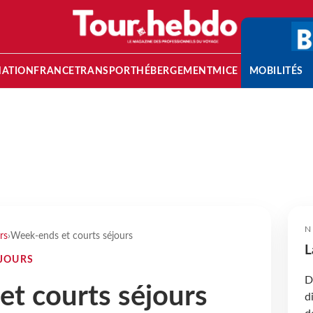
NATION
FRANCE
TRANSPORT
HÉBERGEMENT
MICE
MOBILITÉS
N
rs
›
Week-ends et courts séjours
L
ÉJOURS
D
t courts séjours
d