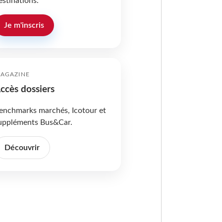
estinations.
Je m'inscris
AGAZINE
ccès dossiers
enchmarks marchés, Icotour et
uppléments Bus&Car.
Découvrir