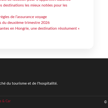
 destinations les mieux notées pour les
règles de l’assurance voyage
ts du deuxième trimestre 2026
antes en Hongrie, une destination résolument «
é du tourisme et de l'hospitalité.
s & Car
© 