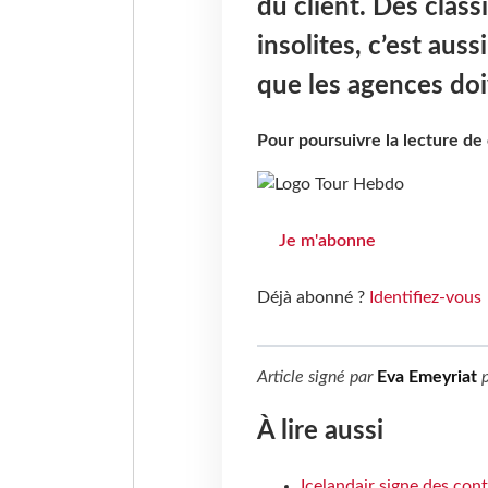
du client. Des class
insolites, c’est auss
que les agences doi
Pour poursuivre la lecture d
Je m'abonne
Déjà abonné ?
Identifiez-vous
Article signé par
Eva Emeyriat
p
À lire aussi
Icelandair signe des con