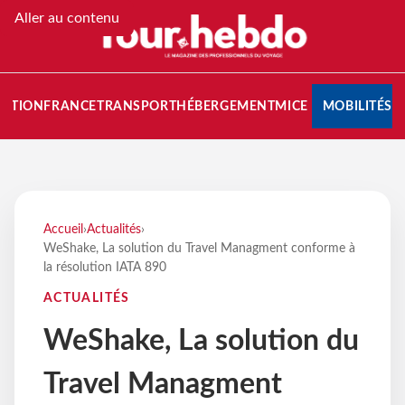
Aller au contenu
NATION
FRANCE
TRANSPORT
HÉBERGEMENT
MICE
MOBILITÉS
Accueil
›
Actualités
›
WeShake, La solution du Travel Managment conforme à
la résolution IATA 890
ACTUALITÉS
WeShake, La solution du
Travel Managment