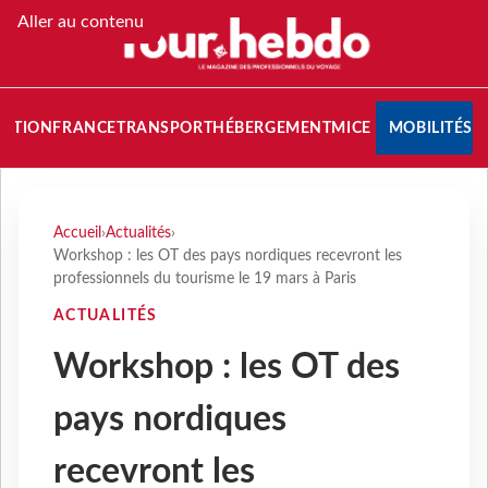
Aller au contenu
NATION
FRANCE
TRANSPORT
HÉBERGEMENT
MICE
MOBILITÉS
Accueil
›
Actualités
›
Workshop : les OT des pays nordiques recevront les
professionnels du tourisme le 19 mars à Paris
ACTUALITÉS
Workshop : les OT des
pays nordiques
recevront les