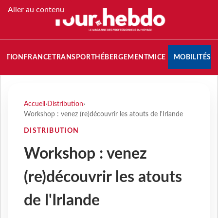
Aller au contenu
NATION
FRANCE
TRANSPORT
HÉBERGEMENT
MICE
MOBILITÉS
Accueil
›
Distribution
›
Workshop : venez (re)découvrir les atouts de l'Irlande
DISTRIBUTION
Workshop : venez
(re)découvrir les atouts
de l'Irlande