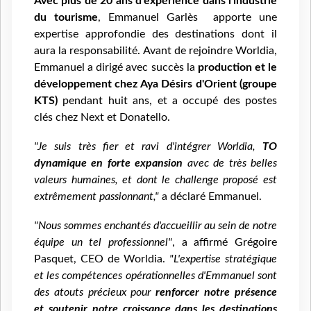
Avec plus de 20 ans d'expérience dans l'industrie
du tourisme
, Emmanuel Garlès apporte une
expertise approfondie des destinations dont il
aura la responsabilité. Avant de rejoindre Worldia,
Emmanuel a dirigé avec succès la
production et le
développement chez Aya Désirs d'Orient (groupe
KTS)
pendant huit ans, et a occupé des postes
clés chez Next et Donatello.
"Je suis très fier et ravi d'intégrer Worldia,
TO
dynamique en forte expansion
avec de très belles
valeurs humaines, et dont le challenge proposé est
extrêmement passionnant,"
a déclaré Emmanuel.
"Nous sommes enchantés d'accueillir au sein de notre
équipe un tel professionnel"
, a affirmé Grégoire
Pasquet, CEO de Worldia.
"L'expertise stratégique
et les compétences opérationnelles d'Emmanuel sont
des atouts précieux pour
renforcer notre présence
et soutenir notre croissance dans les destinations