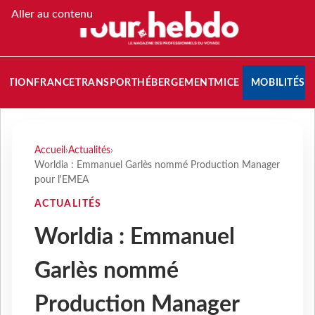
Aller au contenu
NATION
FRANCE
TRANSPORT
HÉBERGEMENT
MICE
MOBILITÉS
Accueil
›
Actualités
›
Worldia : Emmanuel Garlès nommé Production Manager
pour l'EMEA
ACTUALITÉS
Worldia : Emmanuel
Garlès nommé
Production Manager