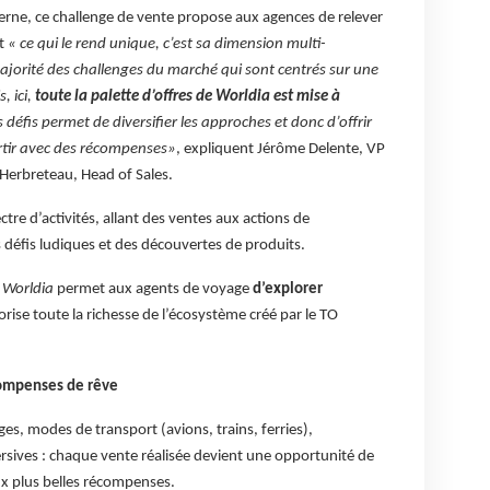
erne, ce challenge de vente propose aux agences de relever
et
« ce qui le rend unique, c’est sa dimension multi-
ajorité des challenges du marché qui sont centrés sur une
, ici,
toute la palette d’offres de Worldia est mise à
s défis permet de diversifier les approches et donc d’offrir
rtir avec des récompenses»
, expliquent Jérôme Delente, VP
Herbreteau, Head of Sales.
ctre d’activités, allant des ventes aux actions de
défis ludiques et des découvertes de produits.
 Worldia
permet aux agents de voyage
d’explorer
orise toute la richesse de l’écosystème créé par le TO
ompenses de rêve
es, modes de transport (avions, trains, ferries),
ives : chaque vente réalisée devient une opportunité de
x plus belles récompenses.