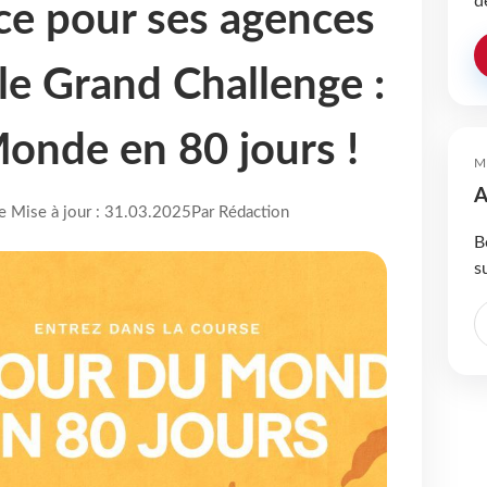
d
ce pour ses agences
le Grand Challenge :
Monde en 80 jours !
M
A
re Mise à jour : 31.03.2025
Par Rédaction
B
s