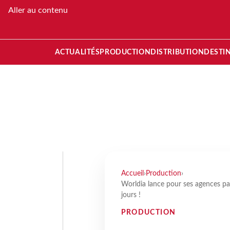
Aller au contenu
ACTUALITÉS
PRODUCTION
DISTRIBUTION
DESTI
Accueil
›
Production
›
Worldia lance pour ses agences pa
jours !
PRODUCTION