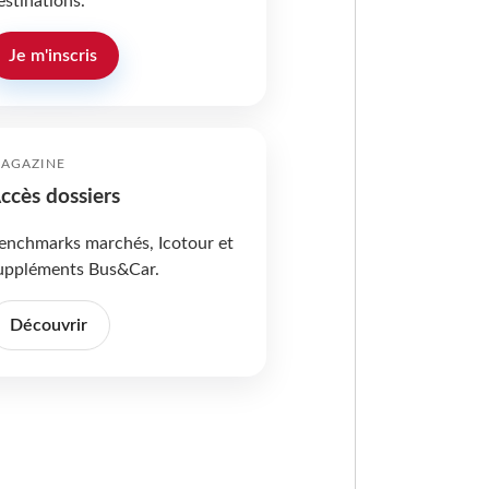
estinations.
Je m'inscris
AGAZINE
ccès dossiers
enchmarks marchés, Icotour et
uppléments Bus&Car.
Découvrir