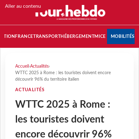
Aller au contenu
NATION
FRANCE
TRANSPORT
HÉBERGEMENT
MICE
MOBILITÉS
Accueil
›
Actualités
›
WTTC 2025 à Rome : les touristes doivent encore
découvrir 96% du territoire italien
ACTUALITÉS
WTTC 2025 à Rome :
les touristes doivent
encore découvrir 96%