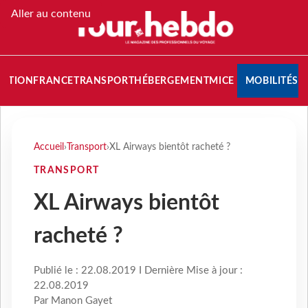
Aller au contenu
NATION
FRANCE
TRANSPORT
HÉBERGEMENT
MICE
MOBILITÉS
Accueil
›
Transport
›
XL Airways bientôt racheté ?
TRANSPORT
XL Airways bientôt
racheté ?
Publié le : 22.08.2019 I Dernière Mise à jour :
22.08.2019
Par Manon Gayet