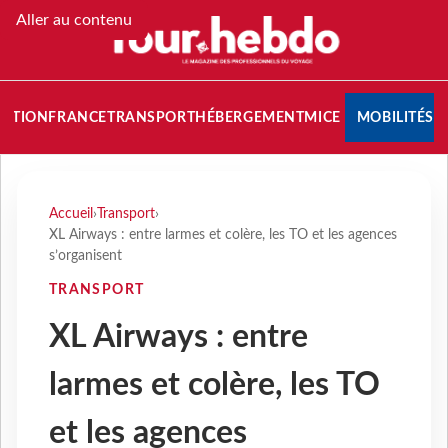
Aller au contenu
NATION
FRANCE
TRANSPORT
HÉBERGEMENT
MICE
MOBILITÉS
Accueil
›
Transport
›
XL Airways : entre larmes et colère, les TO et les agences
s’organisent
TRANSPORT
XL Airways : entre
larmes et colère, les TO
et les agences