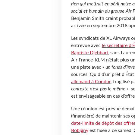
rien qui mettrait en péril notre 
social et humain du groupe Air F
Benjamin Smith craint probable
arrivée en septembre 2018 aprè
Les syndicats de XL Airways on
entrevue avec
le secrétaire d
Baptiste Djebbari
, sans Laure
Air France-KLM n’était plus u
une piste avec
« un fonds d’inv
sources. Quid d’un prêt d’État 
allemand à Condor
, fragilisé 
contexte n’est pas le même »
, s
est envisageable en cas d’offre
Une réunion est prévue demain
(financière) de maintenir ses
date-limite de dépôt des offr
Bobigny
est fixée à ce samedi