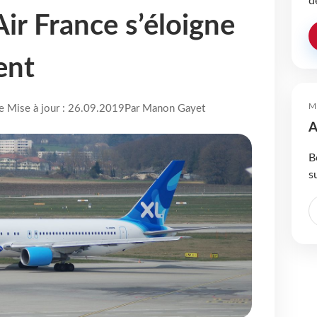
d
Air France s’éloigne
ent
M
re Mise à jour : 26.09.2019
Par Manon Gayet
A
B
s