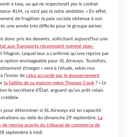
avenir à tous, ou qui ne respecterait pas le contrat
rance-KLM, ce n’est pas là notre ambition. »
En effet,
ment de fragiliser la paix sociale obtenue à son
s une année très difficile pour le groupe aérien.
t donc pris les devants, sollicitant aujourd'hui une
’État aux Transports récemment nommé Jean-
nt Magnin. Lequel leur a confirmé qu’une reprise par
ne option envisageable pour XL Airways. Toutefois,
estissement étranger »
sera à l'étude, selon nos
à l’instar de
celui accordé par le gouvernement
par
la faillite de sa maison-mère Thomas Cook
?
« Le
elon le secrétaire d’État, arguant qu’un prêt-relais
 crédible.
 pour déterminer si XL Airways est en capacité
 opérations au-delà du dimanche 29 septembre.
La
es de reprise auprès du tribunal de commerce de
 28 septembre à midi.