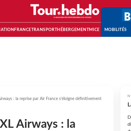
NATION
FRANCE
TRANSPORT
HÉBERGEMENT
MICE
MOBILITÉS
N
rways : la reprise par Air France s’éloigne définitivement
L
D
XL Airways : la
d