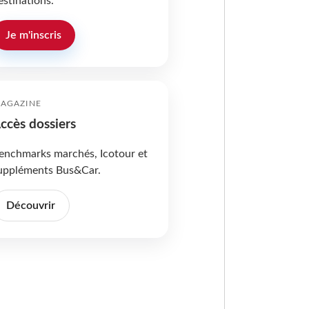
estinations.
Je m'inscris
AGAZINE
ccès dossiers
enchmarks marchés, Icotour et
uppléments Bus&Car.
Découvrir