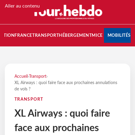
Aller au contenu
NATION
FRANCE
TRANSPORT
HÉBERGEMENT
MICE
MOBILITÉS
Accueil
›
Transport
›
XL Airways : quoi faire face aux prochaines annulations
de vols ?
TRANSPORT
XL Airways : quoi faire
face aux prochaines