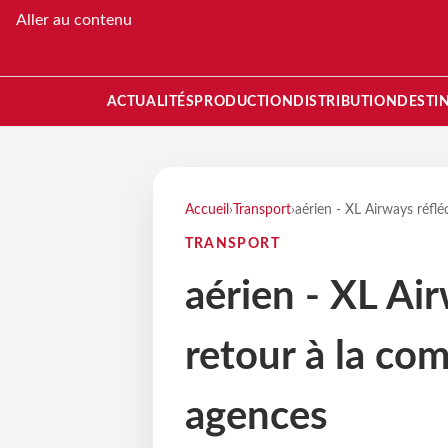
Aller au contenu
ACTUALITÉS
PRODUCTION
DISTRIBUTION
DESTI
Accueil
›
Transport
›
aérien - XL Airways réflé
TRANSPORT
aérien - XL Air
retour à la co
agences