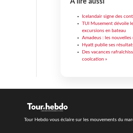
À lire aussi
Icelandair signe des con
TUI Musement dévoile les
excursions en bateau
Amadeus : les nouvelles 
Hyatt publie ses résulta
Des vacances rafraîchiss
coolcation »
Tour Hebdo vous éclaire sur les mouvements du march