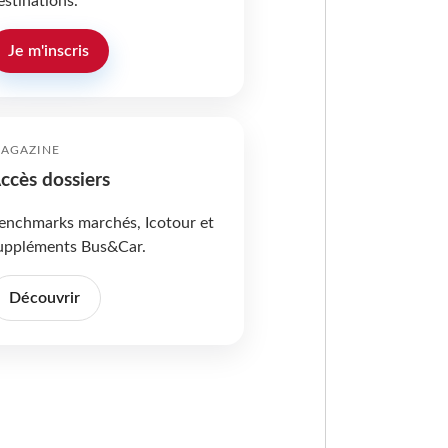
estinations.
Je m'inscris
AGAZINE
ccès dossiers
enchmarks marchés, Icotour et
uppléments Bus&Car.
Découvrir