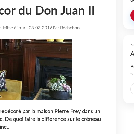
d
or du Don Juan II
re Mise à jour : 08.03.2016
Par Rédaction
M
A
B
s
 redécoré par la maison Pierre Frey dans un
c. De quoi faire la différence sur le créneau
ne...