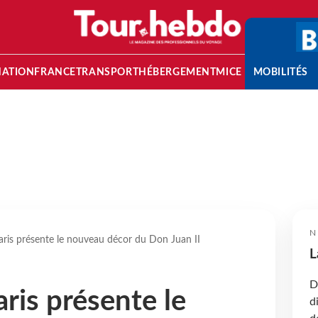
NATION
FRANCE
TRANSPORT
HÉBERGEMENT
MICE
MOBILITÉS
N
aris présente le nouveau décor du Don Juan II
L
D
ris présente le
d