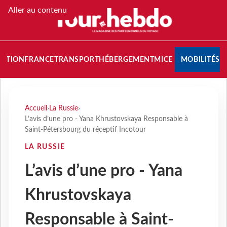
Aller au contenu
NATION
FRANCE
TRANSPORT
HÉBERGEMENT
MICE
MOBILITÉS
Accueil
›
La Russie
›
L’avis d’une pro - Yana Khrustovskaya Responsable à
Saint-Pétersbourg du réceptif Incotour
LA RUSSIE
L’avis d’une pro - Yana
Khrustovskaya
Responsable à Saint-