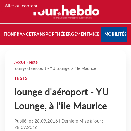
Aller au contenu
NATION
FRANCE
TRANSPORT
HÉBERGEMENT
MICE
MOBILITÉS
Accueil
›
Tests
›
lounge d'aéroport - YU Lounge, à l'île Maurice
TESTS
lounge d'aéroport - YU
Lounge, à l'île Maurice
Publié le : 28.09.2016 I Dernière Mise à jour :
28.09.2016