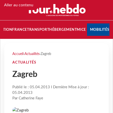
Aller au contenu
NATION
FRANCE
TRANSPORT
HÉBERGEMENT
MICE
MOBILITÉS
Accueil
›
Actualités
›
Zagreb
ACTUALITÉS
Zagreb
Publié le : 05.04.2013 I Dernière Mise à jour :
05.04.2013
Par Catherine Faye