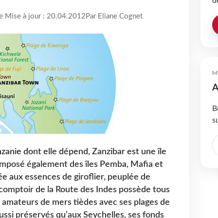
d
re Mise à jour : 20.04.2012
Par Eliane Cognet
M
A
B
s
zanie dont elle dépend, Zanzibar est une île
 composé également des îles Pemba, Mafia et
aux essences de giroflier, peuplée de
n comptoir de la Route des Indes possède tous
es amateurs de mers tièdes avec ses plages de
ussi préservés qu’aux Seychelles, ses fonds