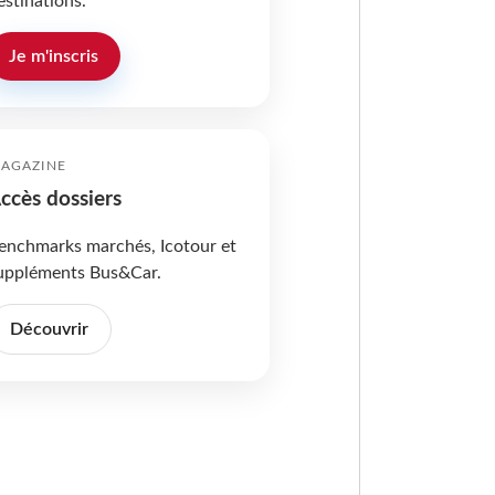
estinations.
Je m'inscris
AGAZINE
ccès dossiers
enchmarks marchés, Icotour et
uppléments Bus&Car.
Découvrir