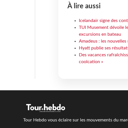
À lire aussi
Icelandair signe des con
TUI Musement dévoile les
excursions en bateau
Amadeus : les nouvelles 
Hyatt publie ses résulta
Des vacances rafraîchiss
coolcation »
Tour Hebdo vous éclaire sur les mouvements du march