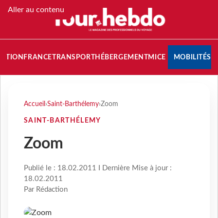
Aller au contenu
NATION
FRANCE
TRANSPORT
HÉBERGEMENT
MICE
MOBILITÉS
Accueil
›
Saint-Barthélemy
›
Zoom
SAINT-BARTHÉLEMY
Zoom
Publié le : 18.02.2011 I Dernière Mise à jour :
18.02.2011
Par Rédaction