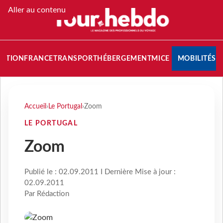
Aller au contenu
NATION
FRANCE
TRANSPORT
HÉBERGEMENT
MICE
MOBILITÉS
Accueil
›
Le Portugal
›
Zoom
LE PORTUGAL
Zoom
Publié le : 02.09.2011 I Dernière Mise à jour :
02.09.2011
Par Rédaction