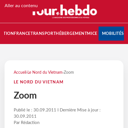
Aller au contenu
NATION
FRANCE
TRANSPORT
HÉBERGEMENT
MICE
MOBILITÉS
Accueil
›
Le Nord du Vietnam
›
Zoom
LE NORD DU VIETNAM
Zoom
Publié le : 30.09.2011 I Dernière Mise à jour :
30.09.2011
Par Rédaction